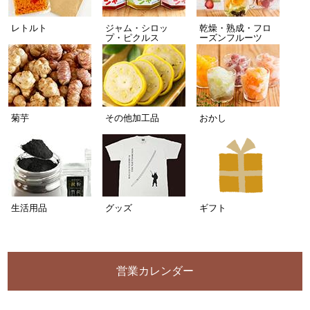
レトルト
ジャム・シロッ
乾燥・熟成・フロ
プ・ピクルス
ーズンフルーツ
菊芋
その他加工品
おかし
生活用品
グッズ
ギフト
営業カレンダー