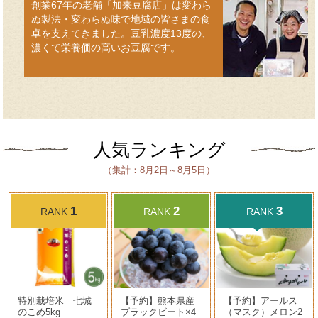
創業67年の老舗「加来豆腐店」は変わら
ぬ製法・変わらぬ味で地域の皆さまの食
卓を支えてきました。豆乳濃度13度の、
濃くて栄養価の高いお豆腐です。
人気ランキング
（集計：8月2日～8月5日）
1
2
3
RANK
RANK
RANK
特別栽培米 七城
【予約】熊本県産
【予約】アールス
のこめ5kg
ブラックビート×4
（マスク）メロン2