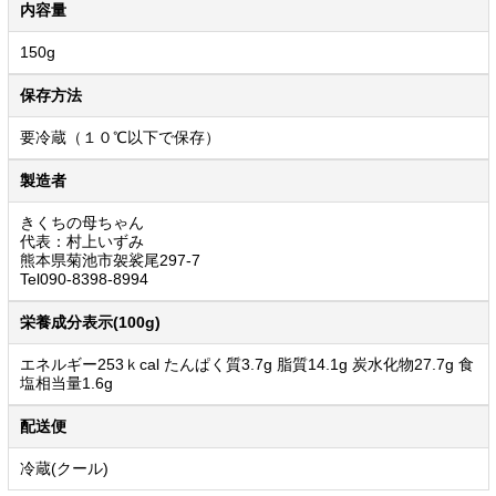
内容量
150g
保存方法
要冷蔵（１０℃以下で保存）
製造者
きくちの母ちゃん
代表：村上いずみ
熊本県菊池市袈裟尾297-7
Tel090-8398-8994
栄養成分表示(100g)
エネルギー253ｋcal たんぱく質3.7g 脂質14.1g 炭水化物27.7g 食
塩相当量1.6g
配送便
冷蔵(クール)