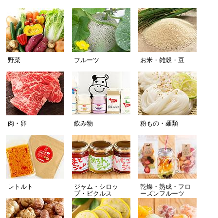
野菜
フルーツ
お米・雑穀・豆
肉・卵
飲み物
粉もの・麺類
レトルト
ジャム・シロッ
乾燥・熟成・フロ
プ・ピクルス
ーズンフルーツ