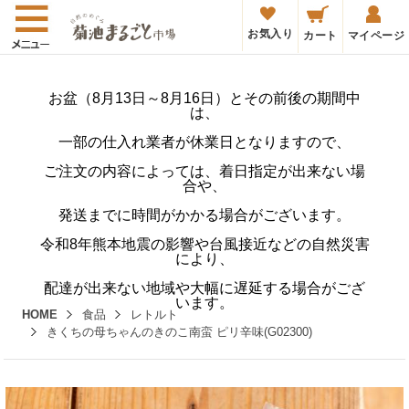
お気入り
カート
マイページ
お盆（8月13日～8月16日）とその前後の期間中
は、
一部の仕入れ業者が休業日となりますので、
ご注文の内容によっては、着日指定が出来ない場
合や、
発送までに時間がかかる場合がございます。
令和8年熊本地震の影響や台風接近などの自然災害
により、
配達が出来ない地域や大幅に遅延する場合がござ
います。
HOME
食品
レトルト
きくちの母ちゃんのきのこ南蛮 ピリ辛味(G02300)