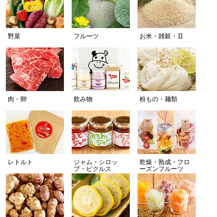
野菜
フルーツ
お米・雑穀・豆
肉・卵
飲み物
粉もの・麺類
レトルト
ジャム・シロッ
乾燥・熟成・フロ
プ・ピクルス
ーズンフルーツ