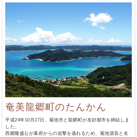
奄美龍郷町のたんかん
平成24年10月27日、菊池市と龍郷町が友好都市を締結しま
した。
西郷隆盛公が幕府からの追撃を逃れるため、菊池源吾と名