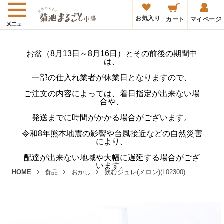
お気入り
カート
マイページ
お盆（8月13日～8月16日）とその前後の期間中
は、
一部の仕入れ業者が休業日となりますので、
ご注文の内容によっては、着日指定が出来ない場
合や、
発送までに時間がかかる場合がございます。
令和8年熊本地震の影響や台風接近などの自然災害
により、
配達が出来ない地域や大幅に遅延する場合がござ
います。
HOME
食品
おかし
飲むジュレ(メロン)(L02300)