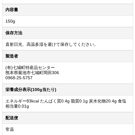
内容量
150g
保存方法
直射日光、高温多湿を避けて保存してください。
製造者
(有)七城町特産品センター
熊本県菊池市七城町岡田306
0968-25-5757
栄養成分表示(100g当たり)
エネルギー83kcal たんぱく質0.4g 脂質0.1g 炭水化物20.4g 食塩
相当量0.01g
配送便
常温