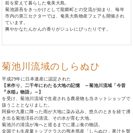
前を変えて暮らした奄美大島。
菊池源吾をきっかけとして龍郷町との交流が始まり、毎年
市内の第三セクターでは、奄美大島物産フェアも開催され
ています。
爽やかなたんかんの香りがジュレにぴったりです。
菊池川流域のしらぬひ
平成29年に日本遺産に認定された
【米作り、二千年にわたる大地の記憶 ～菊池川流域「今昔
『水稲』物語」～】
を受け、菊池川流域で生産される農産物も当ネットショップで
扱うこととなりました。
阿蘇や九重に降った雨が大地に染み込み、悠久のときを経て湧
き出る菊池渓谷の清流、その水が育む大地。
菊池川の清流が海へと巡るまでに運ぶ食の物語。
全国でも生産量トップクラスの熊本県産「しらぬひ」果汁を贅