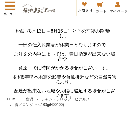
お気入り
カート
マイページ
お盆（8月13日～8月16日）とその前後の期間中
は、
一部の仕入れ業者が休業日となりますので、
ご注文の内容によっては、着日指定が出来ない場
合や、
発送までに時間がかかる場合がございます。
令和8年熊本地震の影響や台風接近などの自然災害
により、
配達が出来ない地域や大幅に遅延する場合がござ
います。
HOME
食品
ジャム・シロップ・ピクルス
青メロンジャム180g(H00100)