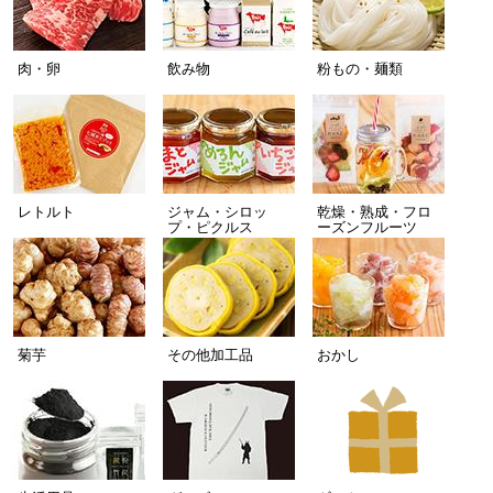
肉・卵
飲み物
粉もの・麺類
レトルト
ジャム・シロッ
乾燥・熟成・フロ
プ・ピクルス
ーズンフルーツ
菊芋
その他加工品
おかし