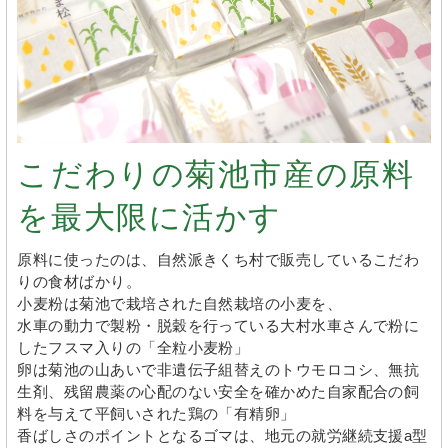
こだわりの菊池市産の原料
を最大限に活かす
原料に使ったのは、自然派きくち村で販売しているこだわ
りの食材ばかり。
小麦粉は菊池で栽培された自然栽培の小麦を、
水車の動力で製粉・脱穀を行っている大村水車さんで粉に
したフスマ入りの「全粒小麦粉」
卵は菊池の山あいで非遺伝子組替えのトウモロコシ、無抗
生剤、残留農薬の心配のない安全を確かめた自家配合の飼
料を与えて平飼いされた鶏の「有精卵」
香ばしさのポイントとなるゴマは、地元の就労継続支援a型