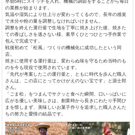
早朝5時にスイッチを入れ、機械の調節をすることから毎日
の業務が始まります。
気温や湿気により仕上りが変わってくるので、長年の感覚
で水分や粉の量を調整しなければいけません。
調整を終えた運行釜で生地を丁寧に焼き上げた後、焼きた
ての香ばしさを逃さない様、素早くひとつひとつ手作業で
包んで完成です。
戦後初めて「松風」づくりの機械化に成功したという同
店。
焼きに使用する運行釜は、変わらぬ味を守るため当時のも
のを今も現役で使用されています。
「先代が考案したこの運行釜と、ともに時代を歩んだ職人
さんは、この店にとってかけがえのない宝です」と源士郎
さん。
「ごま松」をつまんでサクッと食べた瞬間、口いっぱいに
広がる優しい美味しさは、創業時から長きにわたり手間ひ
まを惜しまず、美味しいお菓子作りを追求した職人さんた
ちの努力と愛情の結晶です。