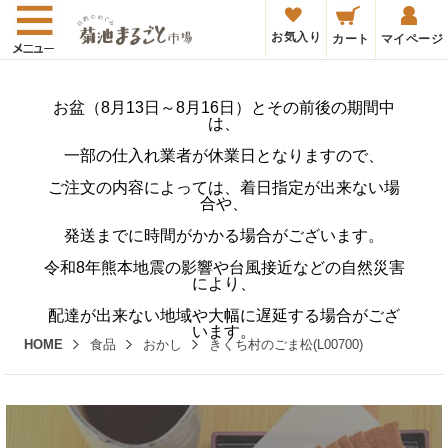
お気入り
カート
マイページ
お盆（8月13日～8月16日）とその前後の期間中
は、
一部の仕入れ業者が休業日となりますので、
ご注文の内容によっては、着日指定が出来ない場
合や、
発送までに時間がかかる場合がございます。
令和8年熊本地震の影響や台風接近などの自然災害
により、
配達が出来ない地域や大幅に遅延する場合がござ
います。
HOME
食品
おかし
きくち村のごま松(L00700)