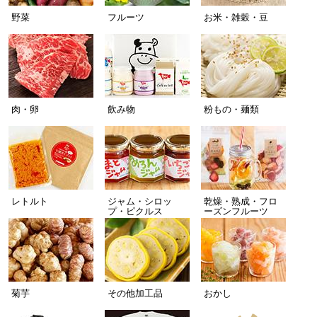
野菜
フルーツ
お米・雑穀・豆
肉・卵
飲み物
粉もの・麺類
レトルト
ジャム・シロッ
乾燥・熟成・フロ
プ・ピクルス
ーズンフルーツ
菊芋
その他加工品
おかし