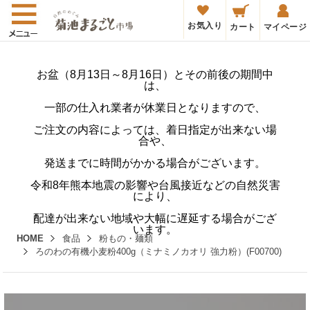
お気入り
カート
マイページ
お盆（8月13日～8月16日）とその前後の期間中
は、
一部の仕入れ業者が休業日となりますので、
ご注文の内容によっては、着日指定が出来ない場
合や、
発送までに時間がかかる場合がございます。
令和8年熊本地震の影響や台風接近などの自然災害
により、
配達が出来ない地域や大幅に遅延する場合がござ
います。
HOME
食品
粉もの・麺類
ろのわの有機小麦粉400g（ミナミノカオリ 強力粉）(F00700)